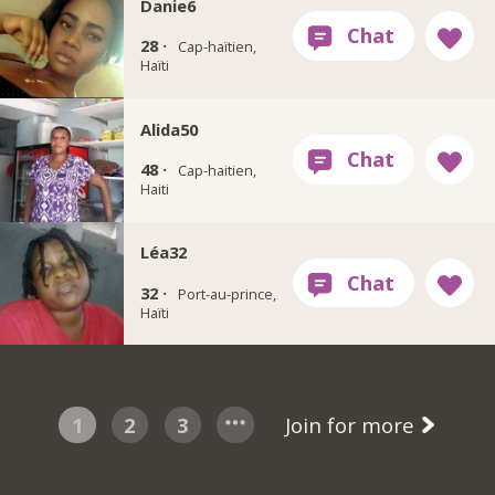
Danie6
28 ·
Cap-haïtien,
Haïti
Alida50
48 ·
Cap-haitien,
Haiti
Léa32
32 ·
Port-au-prince,
Haïti
1
2
3
Join for more