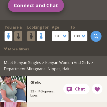
Connect and Chat
You are a
Looking for
Age
to
18
100
More filters
Meet Kenyan Singles
>
Kenyan Women And Girls
>
Department Miragoane, Nippes, Haiti
Gfelix
33 ·
Pòtoprens,
Lwès