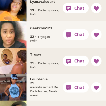
Lyanavalcourt
19 ·
Port-au-prince,
Haïti
Geetchin123
32 ·
Leyogàn,
Lwès
Trusw
21 ·
Port-au-prince,
Haïti
Lourdenie
21 ·
Arrondissement De
Port-de-paix, Nord-
ouest