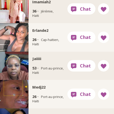
Imamiah2
36 ·
Jérémie,
Haiti
Erlande2
26 ·
Cap-haïtien,
Haïti
Jaiiiii
53 ·
Port-au-prince,
Haiti
Medj22
26 ·
Port-au-prince,
Haïti