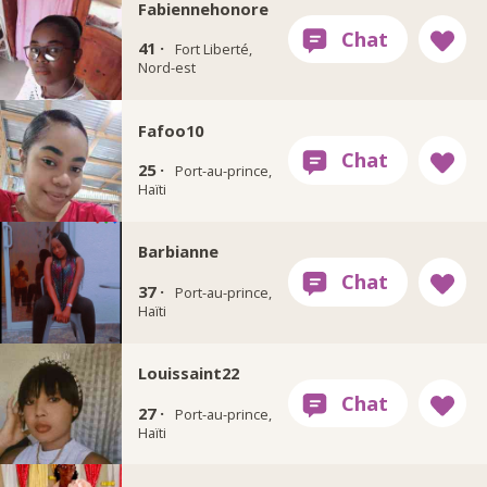
Fabiennehonore
41 ·
Fort Liberté,
Nord-est
Fafoo10
25 ·
Port-au-prince,
Haïti
Barbianne
37 ·
Port-au-prince,
Haïti
Louissaint22
27 ·
Port-au-prince,
Haïti